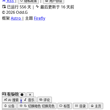
RSS
|
|
隐私政策
用户协议
已运行 556 天
|
最后更新于 16 天前
©
2026
Odd.G
框架
Astro
|
主题
Firefly
看板娘
by
木果阿木果
AI 搜索
音乐
评论
公告
切换暗色
切换亮色
标签
目录
主页