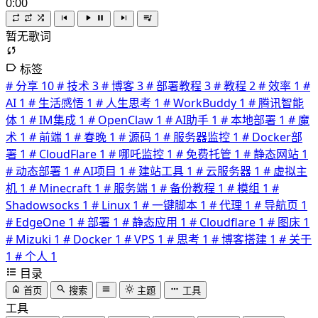
0:00
暂无歌词
标签
# 分享
10
# 技术
3
# 博客
3
# 部署教程
3
# 教程
2
# 效率
1
#
AI
1
# 生活感悟
1
# 人生思考
1
# WorkBuddy
1
# 腾讯智能
体
1
# IM集成
1
# OpenClaw
1
# AI助手
1
# 本地部署
1
# 魔
术
1
# 前端
1
# 春晚
1
# 源码
1
# 服务器监控
1
# Docker部
署
1
# CloudFlare
1
# 哪吒监控
1
# 免费托管
1
# 静态网站
1
# 动态部署
1
# AI项目
1
# 建站工具
1
# 云服务器
1
# 虚拟主
机
1
# Minecraft
1
# 服务端
1
# 备份教程
1
# 模组
1
#
Shadowsocks
1
# Linux
1
# 一键脚本
1
# 代理
1
# 导航页
1
# EdgeOne
1
# 部署
1
# 静态应用
1
# Cloudflare
1
# 图床
1
# Mizuki
1
# Docker
1
# VPS
1
# 思考
1
# 博客搭建
1
# 关于
1
# 个人
1
目录
首页
搜索
主题
工具
工具