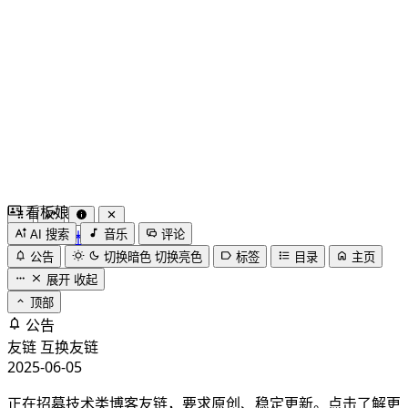
看板娘
by
木果阿木果
AI 搜索
音乐
评论
公告
切换暗色
切换亮色
标签
目录
主页
展开
收起
顶部
公告
友链
互换友链
2025-06-05
正在招募技术类博客友链，要求原创、稳定更新。点击了解更